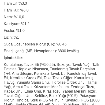
Ham Lif: %3,0
Ham Kül: %8,0
Nem: %10,0
Kalsiyum: %1,2
Fosfor: %1,0
Lizin: %1
Suda Çözünebilen Klorür (Cl-): %0,45
Enerji İçeriği (ME, Hesaplanan): 3800 kcal/kg
İçindekiler:
Kurutulmuş Tavuk Eti (%50,55), Bezelye, Tavuk Yağı, Tatlı
Patates, Tapioka Nişastası, Fırınlanmış Tavuk Parçaları
(%4, Ana Bileşim: Kemiksiz Tavuk Eti, Kurutulmuş Tavuk
Eti, Kemiksiz Ördek Eti, Taze Tavuk Ciğeri Kurutulmuş
Havuç, Yumurta Sarısı Unu, Hidrolize Ördek Unu, Hamsi
Yağı, Armut Tozu, Krizantem Morifolium, Zerdeçal Tozu,
Kabak Unu, Elma Unu, Kiraz Tozu, Yaban Mersini Tozu),
Tavuk Ciğeri Unu, Selüloz, Balık Yağı (%0,5), Potasyum
Klorür, Hindiba Kökü (FOS Ve İnulin Kaynağı), FOS (1000
Mg/Kg Frukto-Oligosakkarit), Yucca Schidigera Ekstraktı,