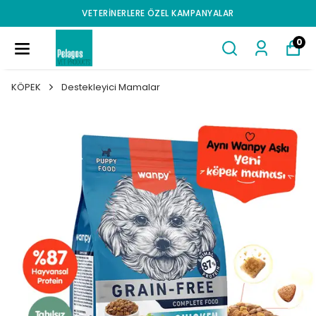
VETERINERLERE ÖZEL KAMPANYALAR
0
KÖPEK
Destekleyici Mamalar