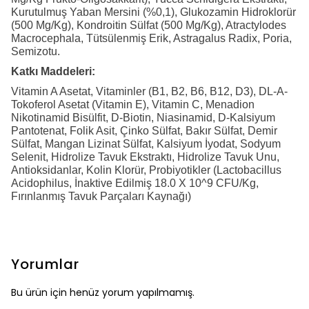
Kurutulmuş Yaban Mersini (%0,1), Glukozamin Hidroklorür
(500 Mg/Kg), Kondroitin Sülfat (500 Mg/Kg), Atractylodes
Macrocephala, Tütsülenmiş Erik, Astragalus Radix, Poria,
Semizotu.
Katkı Maddeleri:
Vitamin A Asetat, Vitaminler (B1, B2, B6, B12, D3), DL-Α-
Tokoferol Asetat (Vitamin E), Vitamin C, Menadion
Nikotinamid Bisülfit, D-Biotin, Niasinamid, D-Kalsiyum
Pantotenat, Folik Asit, Çinko Sülfat, Bakır Sülfat, Demir
Sülfat, Mangan Lizinat Sülfat, Kalsiyum İyodat, Sodyum
Selenit, Hidrolize Tavuk Ekstraktı, Hidrolize Tavuk Unu,
Antioksidanlar, Kolin Klorür, Probiyotikler (Lactobacillus
Acidophilus, İnaktive Edilmiş 18.0 X 10^9 CFU/Kg,
Fırınlanmış Tavuk Parçaları Kaynağı)
Yorumlar
Bu ürün için henüz yorum yapılmamış.