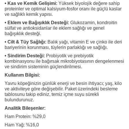
• Kas ve Kemik Gelişimi:
Yüksek biyolojik değere sahip
proteinler ve optimal kalsiyum-fosfor oranı ile güçlü kaslar
ve sağlıklı kemik yapısı.
• Eklem ve Bağışıklık Desteği:
Glukozamin, kondroitin
sülfat ve antioksidanlar ile eklem sağlığı ve genel
bağışıklık desteği.
• Cilt & Tüy Sağlığı:
Balık yağı, vitamin E ve çinko ile deri
bariyerinin korunması, tüylerin parlaklığı ve sağlığı.
• Sindirim Desteği:
Probiyotik ve prebiyotik
kombinasyonu ile bağırsak mikrobiyotasının dengelenmesi
ve sindirim sisteminin güçlendirilmesi.
Kullanım Bilgisi:
Yavru köpeğinizin günlük enerji ve besin ihtiyacı; yaş, kilo
ve aktiviteye göre değişebilir. Paket üzerindeki besleme
tablosunu takip ediniz, temiz içme suyu sürekli
bulundurunuz.
Analitik Bileşenler:
Ham Protein: %29,0
Ham Yağ: %16,0