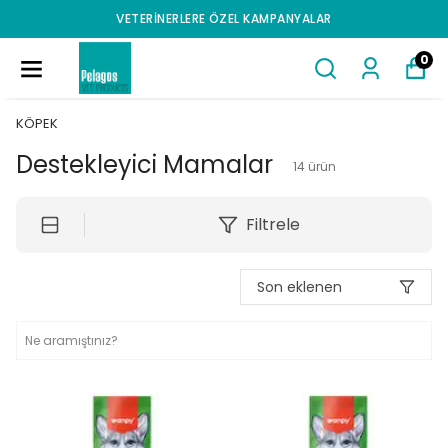
VETERINERLERE ÖZEL KAMPANYALAR
0
KÖPEK
Destekleyici Mamalar
14
ürün
Filtrele
Son eklenen