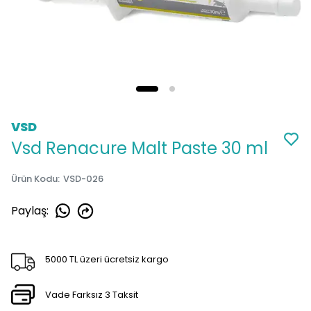
VSD
Vsd Renacure Malt Paste 30 ml
Ürün Kodu
:
VSD-026
Paylaş
:
5000 TL üzeri ücretsiz kargo
Vade Farksız 3 Taksit