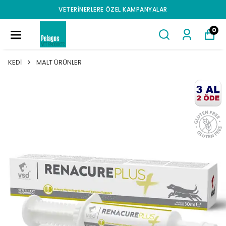
VETERINERLERE ÖZEL KAMPANYALAR
0
KEDİ
MALT ÜRÜNLER