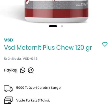
VSD
Vsd Metornit Plus Chew 120 gr
Ürün Kodu
:
VSD-043
Paylaş
:
5000 TL üzeri ücretsiz kargo
Vade Farksız 3 Taksit