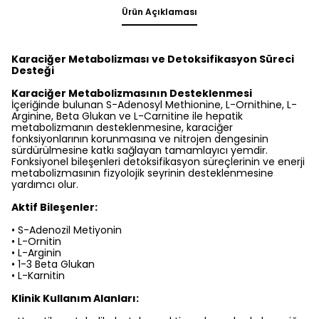
Ürün Açıklaması
Karaciğer Metabolizması ve Detoksifikasyon Süreci
Desteği
Karaciğer Metabolizmasının Desteklenmesi
İçeriğinde bulunan S-Adenosyl Methionine, L-Ornithine, L-
Arginine, Beta Glukan ve L-Carnitine ile hepatik
metabolizmanın desteklenmesine, karaciğer
fonksiyonlarının korunmasına ve nitrojen dengesinin
sürdürülmesine katkı sağlayan tamamlayıcı yemdir.
Fonksiyonel bileşenleri detoksifikasyon süreçlerinin ve enerji
metabolizmasının fizyolojik seyrinin desteklenmesine
yardımcı olur.
Aktif Bileşenler:
•
S-Adenozil Metiyonin
•
L-Ornitin
•
L-Arginin
•
1-3 Beta Glukan
•
L-Karnitin
Klinik Kullanım Alanları: