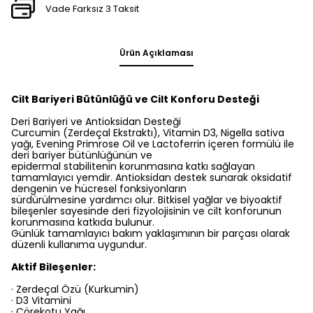
Vade Farksız 3 Taksit
Ürün Açıklaması
Cilt Bariyeri Bütünlüğü ve Cilt Konforu Desteği
Deri Bariyeri ve Antioksidan Desteği
Curcumin (Zerdeçal Ekstraktı), Vitamin D3, Nigella sativa
yağı, Evening Primrose Oil ve Lactoferrin içeren formülü ile
deri bariyer bütünlüğünün ve
epidermal stabilitenin korunmasına katkı sağlayan
tamamlayıcı yemdir. Antioksidan destek sunarak oksidatif
dengenin ve hücresel fonksiyonların
sürdürülmesine yardımcı olur. Bitkisel yağlar ve biyoaktif
bileşenler sayesinde deri fizyolojisinin ve cilt konforunun
korunmasına katkıda bulunur.
Günlük tamamlayıcı bakım yaklaşımının bir parçası olarak
düzenli kullanıma uygundur.
Aktif Bileşenler:
· Zerdeçal Özü (Kurkumin)
· D3 Vitamini
· Çörekotu Yağı