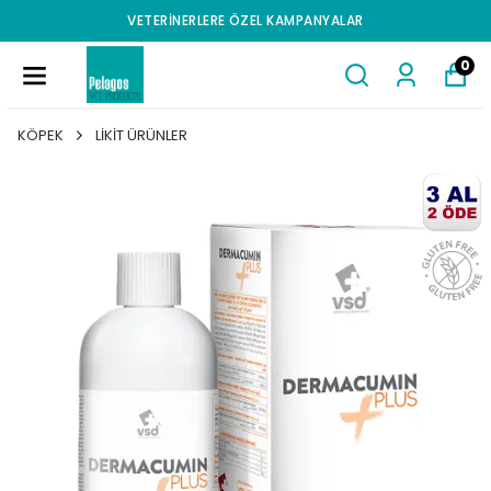
VETERINERLERE ÖZEL KAMPANYALAR
0
KÖPEK
LİKİT ÜRÜNLER