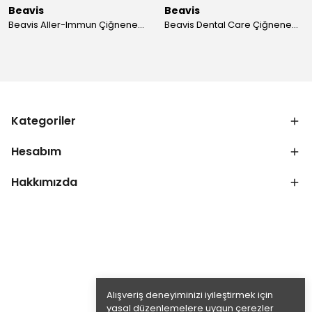
Beavis
Beavis
Beavis Aller-Immun Çiğnenebilir Tablet 105 gr - 3 Adet
Beavis Dental Care Çiğnenebilir Tablet 105 gr - 3 Adet
Kategoriler
Hesabım
Hakkımızda
Alışveriş deneyiminizi iyileştirmek için
yasal düzenlemelere uygun çerezler