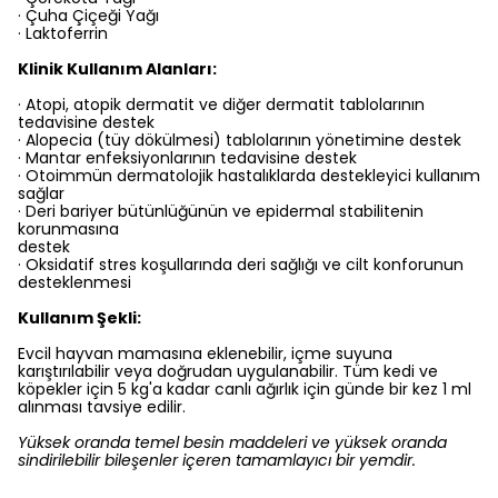
· Çuha Çiçeği Yağı
· Laktoferrin
Klinik Kullanım Alanları:
· Atopi, atopik dermatit ve diğer dermatit tablolarının
tedavisine destek
· Alopecia (tüy dökülmesi) tablolarının yönetimine destek
· Mantar enfeksiyonlarının tedavisine destek
· Otoimmün dermatolojik hastalıklarda destekleyici kullanım
sağlar
· Deri bariyer bütünlüğünün ve epidermal stabilitenin
korunmasına
destek
· Oksidatif stres koşullarında deri sağlığı ve cilt konforunun
desteklenmesi
Kullanım Şekli:
Evcil hayvan mamasına eklenebilir, içme suyuna
karıştırılabilir veya doğrudan uygulanabilir. Tüm kedi ve
köpekler için 5 kg'a kadar canlı ağırlık için günde bir kez 1 ml
alınması tavsiye edilir.
Yüksek oranda temel besin maddeleri ve yüksek oranda
sindirilebilir bileşenler içeren tamamlayıcı bir yemdir.