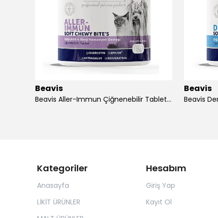
Beavis
Beavis
Dog Intensive Care 5 in 1 Foam Shampoo 200 ml
Beavis Aller-Immun Çiğnenebilir Tablet 105 gr - 3 Adet
Kategoriler
Hesabım
Anasayfa
Giriş Yap
LİKİT ÜRÜNLER
Kayıt Ol