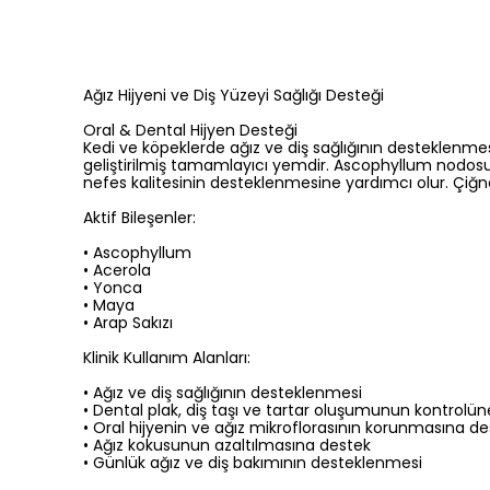
Ağız Hijyeni ve Diş Yüzeyi Sağlığı Desteği
Oral & Dental Hijyen Desteği
Kedi ve köpeklerde ağız ve diş sağlığının desteklenm
geliştirilmiş tamamlayıcı yemdir. Ascophyllum nodos
nefes kalitesinin desteklenmesine yardımcı olur. Çiğn
Aktif Bileşenler:
•
Ascophyllum
•
Acerola
•
Yonca
•
Maya
•
Arap Sakızı
Klinik Kullanım Alanları:
•
Ağız ve diş sağlığının desteklenmesi
•
Dental plak, diş taşı ve tartar oluşumunun kontrolü
•
Oral hijyenin ve ağız mikroflorasının korunmasına d
•
Ağız kokusunun azaltılmasına destek
•
Günlük ağız ve diş bakımının desteklenmesi