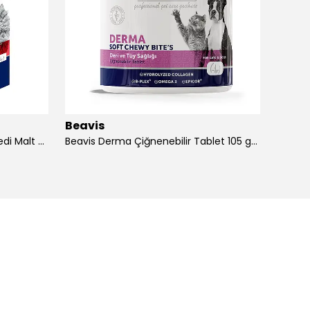
Beavis
Beavi
Beavis Derma & Anti Hairball Kedi Malt Paste Glutensiz 75 ml - 6 Adet
Beavis Derma Çiğnenebilir Tablet 105 gr - 3 Adet