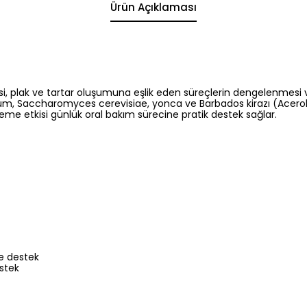
Ürün Açıklaması
esi, plak ve tartar oluşumuna eşlik eden süreçlerin dengelenmesi
um, Saccharomyces cerevisiae, yonca ve Barbados kirazı (Acerol
eme etkisi günlük oral bakım sürecine pratik destek sağlar.
ne destek
estek