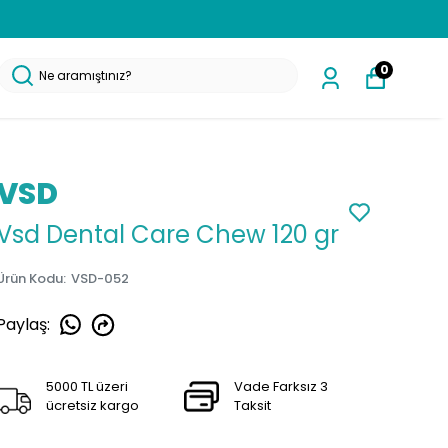
0
VSD
Vsd Dental Care Chew 120 gr
Ürün Kodu
:
VSD-052
Paylaş
:
5000 TL üzeri
Vade Farksız 3
ücretsiz kargo
Taksit