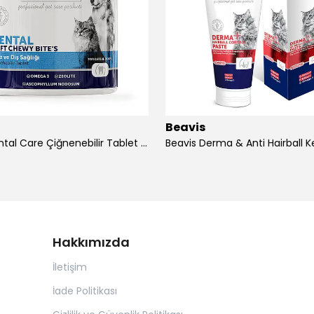
Beavis
Beavis Dental Care Çiğnenebilir Tablet 105 gr - 3 Adet
Hakkımızda
İletişim
İade Politikası