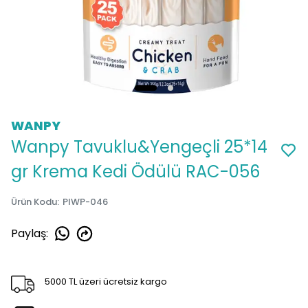
WANPY
Wanpy Tavuklu&Yengeçli 25*14
gr Krema Kedi Ödülü RAC-056
Ürün Kodu
:
PIWP-046
Paylaş
:
5000 TL üzeri ücretsiz kargo