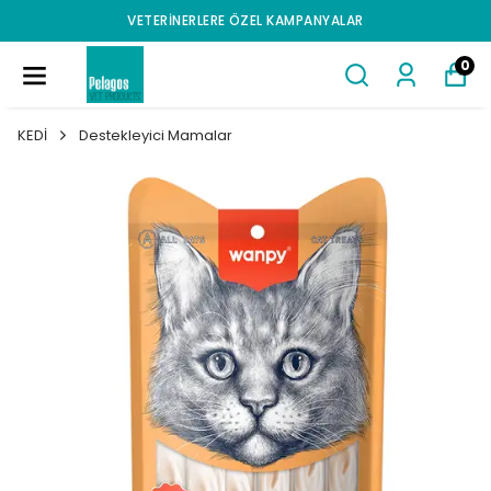
VETERINERLERE ÖZEL KAMPANYALAR
0
KEDİ
Destekleyici Mamalar