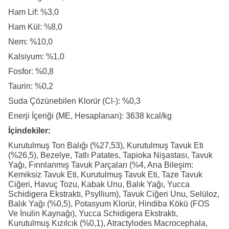
Ham Lif: %3,0
Ham Kül: %8,0
Nem: %10,0
Kalsiyum: %1,0
Fosfor: %0,8
Taurin: %0,2
Suda Çözünebilen Klorür (Cl-): %0,3
Enerji İçeriği (ME, Hesaplanan): 3638 kcal/kg
İçindekiler:
Kurutulmuş Ton Balığı (%27,53), Kurutulmuş Tavuk Eti
(%26,5), Bezelye, Tatlı Patates, Tapioka Nişastası, Tavuk
Yağı, Fırınlanmış Tavuk Parçaları (%4, Ana Bileşim:
Kemiksiz Tavuk Eti, Kurutulmuş Tavuk Eti, Taze Tavuk
Ciğeri, Havuç Tozu, Kabak Unu, Balık Yağı, Yucca
Schidigera Ekstraktı, Psyllium), Tavuk Ciğeri Unu, Selüloz,
Balık Yağı (%0,5), Potasyum Klorür, Hindiba Kökü (FOS
Ve İnulin Kaynağı), Yucca Schidigera Ekstraktı,
Kurutulmuş Kızılcık (%0,1), Atractylodes Macrocephala,