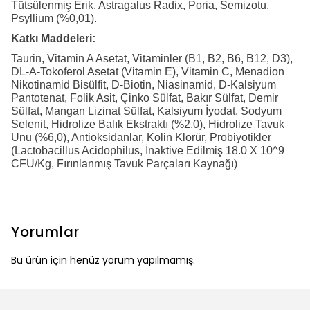
Tütsülenmiş Erik, Astragalus Radix, Poria, Semizotu,
Psyllium (%0,01).
Katkı Maddeleri:
Taurin, Vitamin A Asetat, Vitaminler (B1, B2, B6, B12, D3),
DL-Α-Tokoferol Asetat (Vitamin E), Vitamin C, Menadion
Nikotinamid Bisülfit, D-Biotin, Niasinamid, D-Kalsiyum
Pantotenat, Folik Asit, Çinko Sülfat, Bakır Sülfat, Demir
Sülfat, Mangan Lizinat Sülfat, Kalsiyum İyodat, Sodyum
Selenit, Hidrolize Balık Ekstraktı (%2,0), Hidrolize Tavuk
Unu (%6,0), Antioksidanlar, Kolin Klorür, Probiyotikler
(Lactobacillus Acidophilus, İnaktive Edilmiş 18.0 X 10^9
CFU/Kg, Fırınlanmış Tavuk Parçaları Kaynağı)
Yorumlar
Bu ürün için henüz yorum yapılmamış.