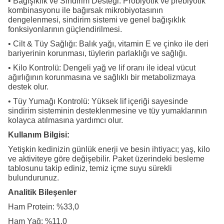
• Bağışıklık ve Sindirim Desteği: Probiyotik ve prebiyotik
kombinasyonu ile bağırsak mikrobiyotasının
dengelenmesi, sindirim sistemi ve genel bağışıklık
fonksiyonlarının güçlendirilmesi.
• Cilt & Tüy Sağlığı: Balık yağı, vitamin E ve çinko ile deri
bariyerinin korunması, tüylerin parlaklığı ve sağlığı.
• Kilo Kontrolü: Dengeli yağ ve lif oranı ile ideal vücut
ağırlığının korunmasına ve sağlıklı bir metabolizmaya
destek olur.
• Tüy Yumağı Kontrolü: Yüksek lif içeriği sayesinde
sindirim sisteminin desteklenmesine ve tüy yumaklarının
kolayca atılmasına yardımcı olur.
Kullanım Bilgisi:
Yetişkin kedinizin günlük enerji ve besin ihtiyacı; yaş, kilo
ve aktiviteye göre değişebilir. Paket üzerindeki besleme
tablosunu takip ediniz, temiz içme suyu sürekli
bulundurunuz.
Analitik Bileşenler
Ham Protein: %33,0
Ham Yağ: %11,0