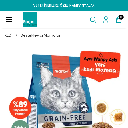
VETERINERLERE ÖZEL KAMPANYALAR
0
KEDİ
Destekleyici Mamalar