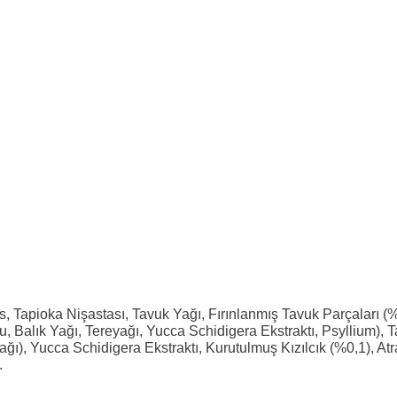
s, Tapioka Nişastası, Tavuk Yağı, Fırınlanmış Tavuk Parçaları 
 Balık Yağı, Tereyağı, Yucca Schidigera Ekstraktı, Psyllium), T
ı), Yucca Schidigera Ekstraktı, Kurutulmuş Kızılcık (%0,1), At
.