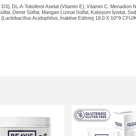
, D3), DL-Α-Tokoferol Asetat (Vitamin E), Vitamin C, Menadion Ni
Sülfat, Demir Sülfat, Mangan Lizinat Sülfat, Kalsiyum İyodat, Sod
er (Lactobacillus Acidophilus, İnaktive Edilmiş 18.0 X 10^9 CFU/