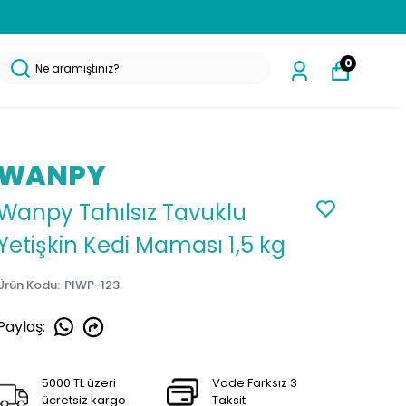
0
WANPY
Wanpy Tahılsız Tavuklu
Yetişkin Kedi Maması 1,5 kg
Ürün Kodu
:
PIWP-123
Paylaş
:
5000 TL üzeri
Vade Farksız 3
ücretsiz kargo
Taksit