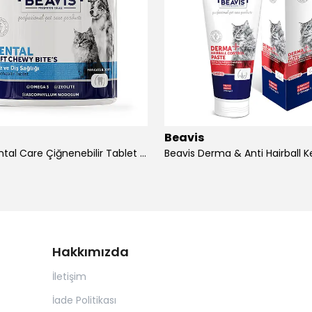
Beavis
Beavis Dental Care Çiğnenebilir Tablet 105 gr - 3 Adet
Hakkımızda
İletişim
İade Politikası