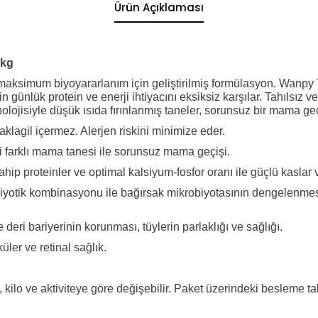
Ürün Açıklaması
 kg
e maksimum biyoyararlanım için geliştirilmiş formülasyon. Wanpy
n günlük protein ve enerji ihtiyacını eksiksiz karşılar. Tahılsız 
nolojisiyle düşük ısıda fırınlanmış taneler, sorunsuz bir mama geç
klagil içermez. Alerjen riskini minimize eder.
ki farklı mama tanesi ile sorunsuz mama geçişi.
ip proteinler ve optimal kalsiyum-fosfor oranı ile güçlü kaslar 
iyotik kombinasyonu ile bağırsak mikrobiyotasının dengelenmesi,
 deri bariyerinin korunması, tüylerin parlaklığı ve sağlığı.
üler ve retinal sağlık.
ş, kilo ve aktiviteye göre değişebilir. Paket üzerindeki besleme t