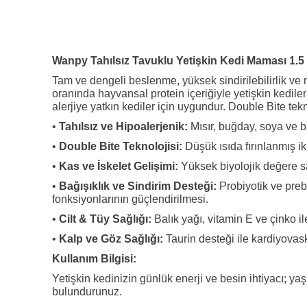
Wanpy Tahılsız Tavuklu Yetişkin Kedi Maması 1.5
Tam ve dengeli beslenme, yüksek sindirilebilirlik v
oranında hayvansal protein içeriğiyle yetişkin kedileri
alerjiye yatkın kediler için uygundur. Double Bite tek
•
Tahılsız ve Hipoalerjenik:
Mısır, buğday, soya ve ba
•
Double Bite Teknolojisi:
Düşük ısıda fırınlanmış i
•
Kas ve İskelet Gelişimi:
Yüksek biyolojik değere sah
•
Bağışıklık ve Sindirim Desteği:
Probiyotik ve preb
fonksiyonlarının güçlendirilmesi.
•
Cilt & Tüy Sağlığı:
Balık yağı, vitamin E ve çinko ile
•
Kalp ve Göz Sağlığı:
Taurin desteği ile kardiyovask
Kullanım Bilgisi:
Yetişkin kedinizin günlük enerji ve besin ihtiyacı; ya
bulundurunuz.