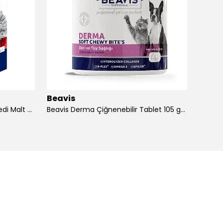
Beavis
Beavi
Beavis Derma & Anti Hairball Kedi Malt Paste Glutensiz 75 ml - 6 Adet
Beavis Derma Çiğnenebilir Tablet 105 gr - 3 Adet