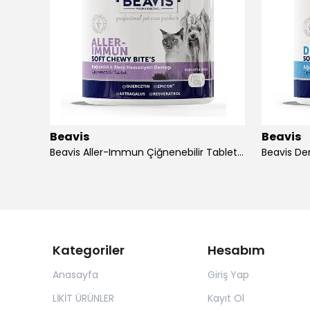
Beavis
Beavis
Dog Intensive Care 5 in 1 Foam Shampoo 200 ml
Beavis Aller-Immun Çiğnenebilir Tablet 105 gr - 3 Adet
Kategoriler
Hesabım
Anasayfa
Giriş Yap
LİKİT ÜRÜNLER
Kayıt Ol