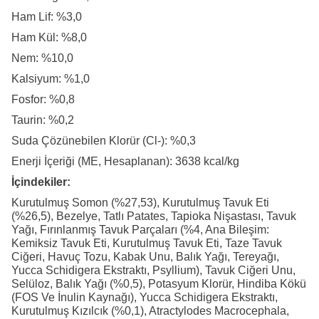
Ham Lif: %3,0
Ham Kül: %8,0
Nem: %10,0
Kalsiyum: %1,0
Fosfor: %0,8
Taurin: %0,2
Suda Çözünebilen Klorür (Cl-): %0,3
Enerji İçeriği (ME, Hesaplanan): 3638 kcal/kg
İçindekiler:
Kurutulmuş Somon (%27,53), Kurutulmuş Tavuk Eti
(%26,5), Bezelye, Tatlı Patates, Tapioka Nişastası, Tavuk
Yağı, Fırınlanmış Tavuk Parçaları (%4, Ana Bileşim:
Kemiksiz Tavuk Eti, Kurutulmuş Tavuk Eti, Taze Tavuk
Ciğeri, Havuç Tozu, Kabak Unu, Balık Yağı, Tereyağı,
Yucca Schidigera Ekstraktı, Psyllium), Tavuk Ciğeri Unu,
Selüloz, Balık Yağı (%0,5), Potasyum Klorür, Hindiba Kökü
(FOS Ve İnulin Kaynağı), Yucca Schidigera Ekstraktı,
Kurutulmuş Kızılcık (%0,1), Atractylodes Macrocephala,