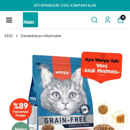
VETERINERLERE ÖZEL KAMPANYALAR
0
KEDİ
Destekleyici Mamalar