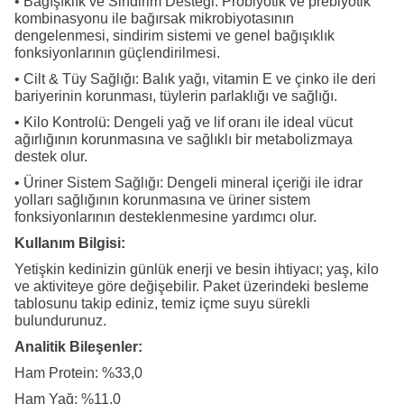
• Bağışıklık ve Sindirim Desteği: Probiyotik ve prebiyotik
kombinasyonu ile bağırsak mikrobiyotasının
dengelenmesi, sindirim sistemi ve genel bağışıklık
fonksiyonlarının güçlendirilmesi.
• Cilt & Tüy Sağlığı: Balık yağı, vitamin E ve çinko ile deri
bariyerinin korunması, tüylerin parlaklığı ve sağlığı.
• Kilo Kontrolü: Dengeli yağ ve lif oranı ile ideal vücut
ağırlığının korunmasına ve sağlıklı bir metabolizmaya
destek olur.
• Üriner Sistem Sağlığı: Dengeli mineral içeriği ile idrar
yolları sağlığının korunmasına ve üriner sistem
fonksiyonlarının desteklenmesine yardımcı olur.
Kullanım Bilgisi:
Yetişkin kedinizin günlük enerji ve besin ihtiyacı; yaş, kilo
ve aktiviteye göre değişebilir. Paket üzerindeki besleme
tablosunu takip ediniz, temiz içme suyu sürekli
bulundurunuz.
Analitik Bileşenler:
Ham Protein: %33,0
Ham Yağ: %11,0