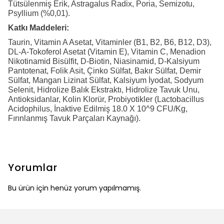
Tütsülenmiş Erik, Astragalus Radix, Poria, Semizotu,
Psyllium (%0,01).
Katkı Maddeleri:
Taurin, Vitamin A Asetat, Vitaminler (B1, B2, B6, B12, D3),
DL-Α-Tokoferol Asetat (Vitamin E), Vitamin C, Menadion
Nikotinamid Bisülfit, D-Biotin, Niasinamid, D-Kalsiyum
Pantotenat, Folik Asit, Çinko Sülfat, Bakır Sülfat, Demir
Sülfat, Mangan Lizinat Sülfat, Kalsiyum İyodat, Sodyum
Selenit, Hidrolize Balık Ekstraktı, Hidrolize Tavuk Unu,
Antioksidanlar, Kolin Klorür, Probiyotikler (Lactobacillus
Acidophilus, İnaktive Edilmiş 18.0 X 10^9 CFU/Kg,
Fırınlanmış Tavuk Parçaları Kaynağı).
Yorumlar
Bu ürün için henüz yorum yapılmamış.