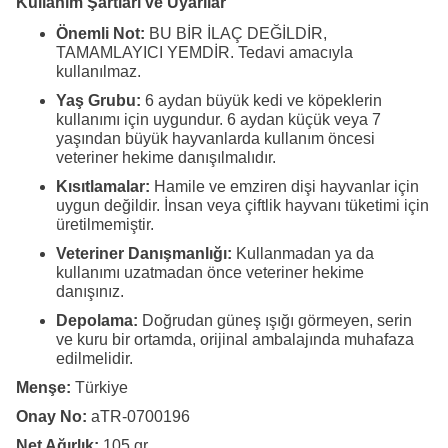
Kullanım Şartları ve Uyarılar
Önemli Not:
BU BİR İLAÇ DEĞİLDİR,
TAMAMLAYICI YEMDİR. Tedavi amacıyla
kullanılmaz.
Yaş Grubu:
6 aydan büyük kedi ve köpeklerin
kullanımı için uygundur. 6 aydan küçük veya 7
yaşından büyük hayvanlarda kullanım öncesi
veteriner hekime danışılmalıdır.
Kısıtlamalar:
Hamile ve emziren dişi hayvanlar için
uygun değildir. İnsan veya çiftlik hayvanı tüketimi için
üretilmemiştir.
Veteriner Danışmanlığı:
Kullanmadan ya da
kullanımı uzatmadan önce veteriner hekime
danışınız.
Depolama:
Doğrudan güneş ışığı görmeyen, serin
ve kuru bir ortamda, orijinal ambalajında muhafaza
edilmelidir.
Menşe:
Türkiye
Onay No:
aTR-0700196
Net Ağırlık:
105 gr