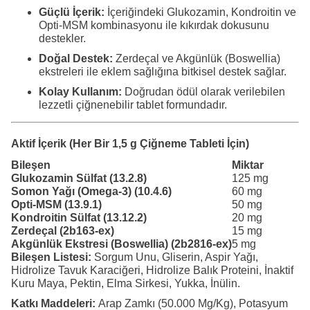
Güçlü İçerik:
İçeriğindeki Glukozamin, Kondroitin ve
Opti-MSM kombinasyonu ile kıkırdak dokusunu
destekler.
Doğal Destek:
Zerdeçal ve Akgünlük (Boswellia)
ekstreleri ile eklem sağlığına bitkisel destek sağlar.
Kolay Kullanım:
Doğrudan ödül olarak verilebilen
lezzetli çiğnenebilir tablet formundadır.
Aktif İçerik (Her Bir 1,5 g Çiğneme Tableti İçin)
Bileşen
Miktar
Glukozamin Sülfat (13.2.8)
125 mg
Somon Yağı (Omega-3) (10.4.6)
60 mg
Opti-MSM (13.9.1)
50 mg
Kondroitin Sülfat (13.12.2)
20 mg
Zerdeçal (2b163-ex)
15 mg
Akgünlük Ekstresi (Boswellia) (2b2816-ex)
5 mg
Bileşen Listesi:
Sorgum Unu, Gliserin, Aspir Yağı,
Hidrolize Tavuk Karaciğeri, Hidrolize Balık Proteini, İnaktif
Kuru Maya, Pektin, Elma Sirkesi, Yukka, İnülin.
Katkı Maddeleri:
Arap Zamkı (50.000 Mg/Kg), Potasyum