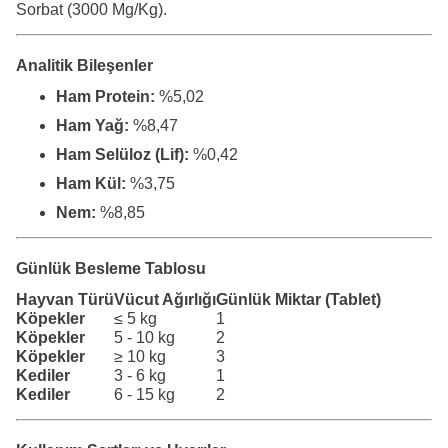
Sorbat (3000 Mg/Kg).
Analitik Bileşenler
Ham Protein:
%5,02
Ham Yağ:
%8,47
Ham Selüloz (Lif):
%0,42
Ham Kül:
%3,75
Nem:
%8,85
Günlük Besleme Tablosu
Hayvan Türü
Vücut Ağırlığı
Günlük Miktar (Tablet)
Köpekler
≤ 5 kg
1
Köpekler
5 - 10 kg
2
Köpekler
≥ 10 kg
3
Kediler
3 - 6 kg
1
Kediler
6 - 15 kg
2